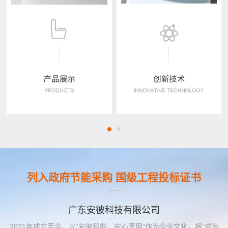
列入政府节能采购 国级工程投标证书
——
广东安彼科技有限公司
2021年成立至今，以“安彼智能，安心享用”作为企业文化，将“成为