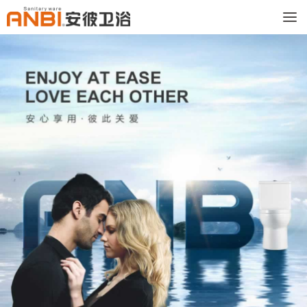
首页
产品展示
安彼品牌
创新技术
服务支持
招商加盟
新闻动态
关于我们
联系方式
English